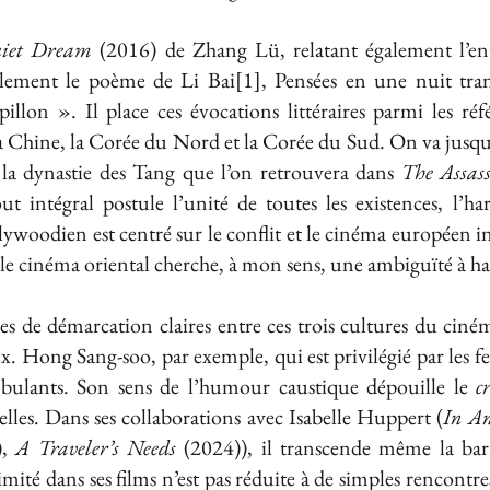
iet Dream
(2016) de Zhang Lü, relatant également l’en
ellement le poème de Li Bai[1], Pensées en une nuit tran
lon ». Il place ces évocations littéraires parmi les référ
la Chine, la Corée du Nord et la Corée du Sud. On va jusqu’
a dynastie des Tang que l’on retrouvera dans
The Assas
ut intégral postule l’unité de toutes les existences, l’h
ywoodien est centré sur le conflit et le cinéma européen i
 le cinéma oriental cherche, à mon sens, une ambiguïté à ha
nes de démarcation claires entre ces trois cultures du ciném
x. Hong Sang-soo, par exemple, qui est privilégié par les fe
mbulants. Son sens de l’humour caustique dépouille le
c
lles. Dans ses collaborations avec Isabelle Huppert (
In An
),
A Traveler’s Needs
(2024)), il transcende même la barr
ntimité dans ses films n’est pas réduite à de simples renco