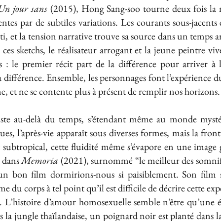
 Un jour sans
(2015), Hong Sang-soo tourne deux fois la 
ntes par de subtiles variations. Les courants sous-jacents
ti, et la tension narrative trouve sa source dans un temps arr
ces sketchs, le réalisateur arrogant et la jeune peintre vi
: le premier récit part de la différence pour arriver à la
la différence. Ensemble, les personnages font l’expérience
 et ne se contente plus à présent de remplir nos horizons.
rsiste au-delà du temps, s’étendant même au monde mystér
ques, l’après-vie apparaît sous diverses formes, mais la front
at subtropical, cette fluidité même s’évapore en une imag
 dans
Memoria
(2021), surnommé “le meilleur des somni
un bon film dormirions-nous si paisiblement. Son film s
me du corps à tel point qu’il est difficile de décrire cette e
 L’histoire d’amour homosexuelle semble n’être qu’une é
 la jungle thaïlandaise, un poignard noir est planté dans l