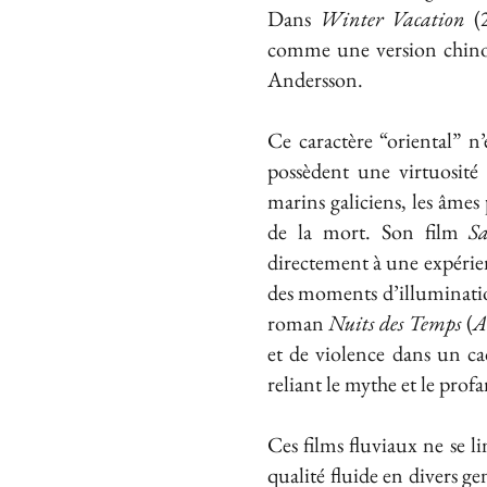
Dans
Winter Vacation
(2
comme une version chin
Andersson.
Ce caractère “oriental” n
possèdent une virtuosité
marins galiciens, les âmes
de la mort. Son film
S
directement à une expérien
des moments d’illuminat
roman
Nuits des Temps
(
A
et de violence dans un ca
reliant le mythe et le profa
Ces films fluviaux ne se l
qualité fluide en divers 