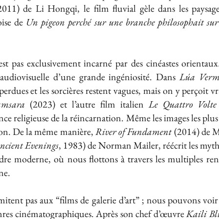
011) de Li Hongqi, le film fluvial gèle dans les paysag
oise de
Un pigeon perché sur une branche philosophait sur 
’est pas exclusivement incarné par des cinéastes orientaux
 audiovisuelle d’une grande ingéniosité. Dans
Lúa Verm
 perdues et les sorcières restent vagues, mais on y perçoit 
amsara
(2023) et l’autre film italien
Le Quattro Volte
ce religieuse de la réincarnation. Même les images les plu
ion. De la même manière,
River of Fundament
(2014) de Ma
ncient Evenings
, 1983) de Norman Mailer, réécrit les myth
dre moderne, où nous flottons à travers les multiples ren
ne.
imitent pas aux “films de galerie d’art” ; nous pouvons vo
genres cinématographiques. Après son chef d’œuvre
Kaili Bl