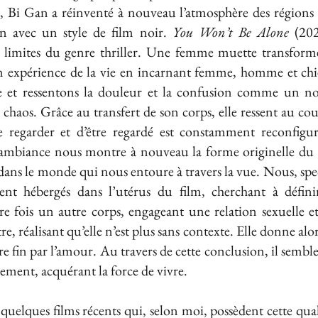
 Bi Gan a réinventé à nouveau l’atmosphère des régions 
 avec un style de film noir.
You Won’t Be Alone
(202
 limites du genre thriller. Une femme muette transformé
 expérience de la vie en incarnant femme, homme et chie
 et ressentons la douleur et la confusion comme un nou
chaos. Grâce au transfert de son corps, elle ressent au co
 regarder et d’être regardé est constamment reconfiguré
d’ambiance nous montre à nouveau la forme originelle d
 dans le monde qui nous entoure à travers la vue. Nous, spe
nt hébergés dans l’utérus du film, cherchant à définir
e fois un autre corps, engageant une relation sexuelle et 
, réalisant qu’elle n’est plus sans contexte. Elle donne alors
 fin par l’amour. Au travers de cette conclusion, il sembl
ment, acquérant la force de vivre.
quelques films récents qui, selon moi, possèdent cette qual