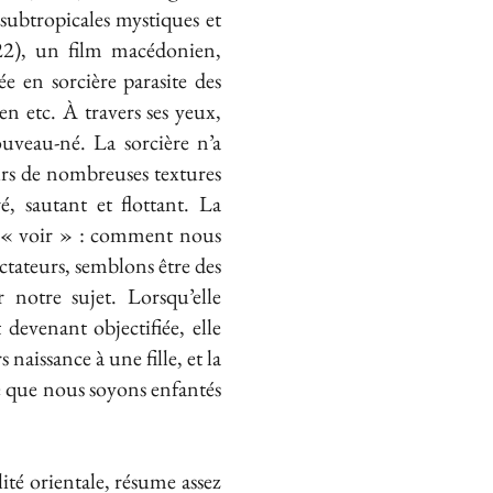
subtropicales mystiques et
2), un film macédonien,
e en sorcière parasite des
n etc. À travers ses yeux,
veau-né. La sorcière n’a
urs de nombreuses textures
, sautant et flottant. La
u « voir » : comment nous
ctateurs, semblons être des
 notre sujet. Lorsqu’elle
devenant objectifiée, elle
 naissance à une fille, et la
e que nous soyons enfantés
ité orientale, résume assez