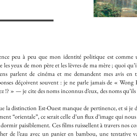
cience peu à peu que mon identité politique est comme 
les yeux de mon père et les lèvres de ma mère ; quoi qu’il e
 gens parlent de cinéma et me demandent mes avis en t
ponses déçoivent souvent : je ne parle jamais de « Won
z !? » — je cite des noms inconnus d’eux, des noms qu’ils
que la distinction Est-Ouest manque de pertinence, et si je 
t “orientale”, ce serait celle d’un flux d’image qui nous 
dormir paisiblement. Ces films ruissellent à travers nos cor
her de l’eau avec un panier en bambou, une tentative va