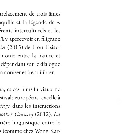
trelacement de trois âmes
quille et la légende de «
ents interculturels et les
à y apercevoir en filigrane
sin
(2015) de Hou Hsiao-
armonie entre la nature et
ndépendant sur le dialogue
rmoniser et à équilibrer.
a, et ces films fluviaux ne
stivals européens, excelle à
ringe
dans les interactions
other Country
(2012),
La
ière linguistique entre le
ntres (comme chez Wong Kar-