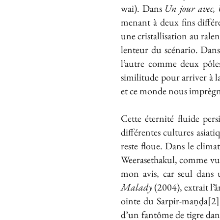
wai). Dans
Un jour avec,
menant à deux fins différe
une cristallisation au ralen
lenteur du scénario. Dans 
l’autre comme deux pôles 
similitude pour arriver à 
et ce monde nous imprègne,
Cette éternité fluide pe
différentes cultures asiati
reste floue. Dans le clim
Weerasethakul, comme vu
mon avis, car seul dans 
Malady
(2004), extrait l’â
ointe du Sarpir-maṇḍa[2].
d’un fantôme de tigre dans