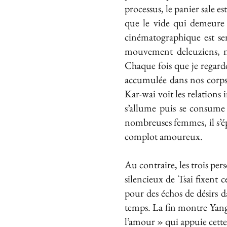
processus, le panier sale es
que le vide qui demeure 
cinématographique est sem
mouvement deleuziens, n
Chaque fois que je regar
accumulée dans nos corps 
Kar-wai voit les relation
s’allume puis se consume
nombreuses femmes, il s’ép
complot amoureux.
Au contraire, les trois per
silencieux de Tsai fixent 
pour des échos de désirs da
temps. La fin montre Yang
l’amour » qui appuie cette i