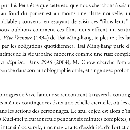
t purifié. Peut-être que cette eau que nous cherchons à saisir
au fond du panier est au moins une clarté nouvelle, un
blable ; souvent, en essayant de saisir ces “films lents
ous oublions comment ces films nous offrent un sentim
de
Vive l’amour
(1994) de Tsai Ming-liang, je pleure ; les la
par les obligations quotidiennes. Tsai Ming-liang parle d
s intimes de la vie urbaine moderne comme une ruse complex
 et s’épuise. Dans
2046
(2004), M. Chow cherche l’omb
anche dans son autobiographie orale, et singe avec profond
sonnages de Vive l’amour se rencontrent à travers la conting
ces mêmes contingences dans une échelle éternelle, où les 
ns les actions des personnages. Le seul enjeu est alors d’in
 Kuei-mei pleurant seule pendant six minutes complètes, u
ntensité de survie, une magie faite d’assiduité, d’effort et d