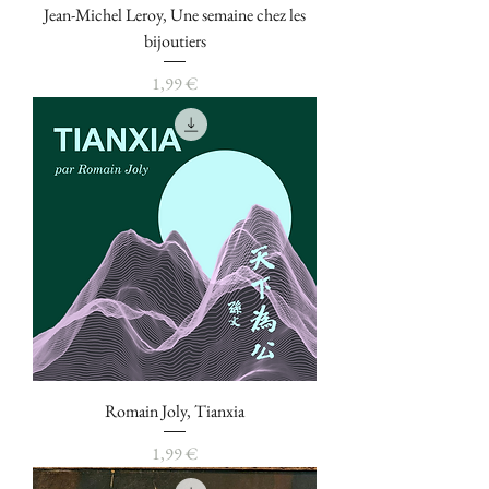
Jean-Michel Leroy, Une semaine chez les
bijoutiers
Prix
1,99 €
Romain Joly, Tianxia
Prix
1,99 €