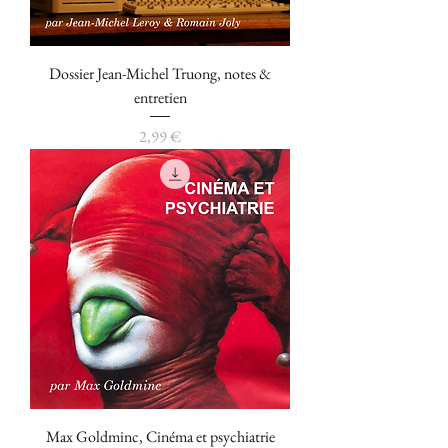
Dossier Jean-Michel Truong, notes &
entretien
Prix
2,99 €
Max Goldminc, Cinéma et psychiatrie