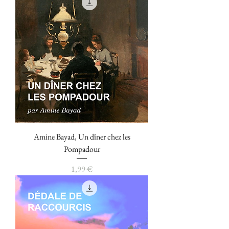
Amine Bayad, Un dîner chez les
Pompadour
Prix
1,99 €