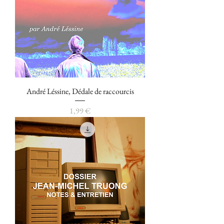
André Léssine, Dédale de raccourcis
Prix
1,99 €