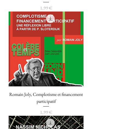
Prix
1,99 €
Romain Joly, Complotisme et financement
participatif
Prix
1,99 €